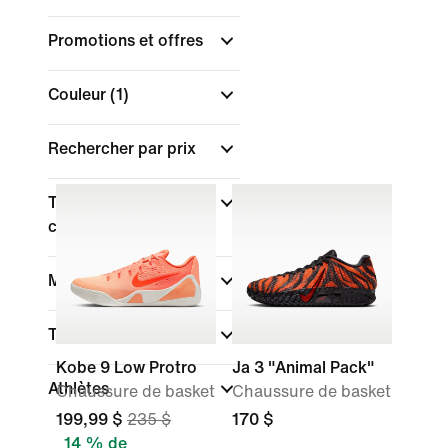
Promotions et offres
Couleur
(1)
Rechercher par prix
Type de coupe des
chaussures
Marque
Technologie
Kobe 9 Low Protro
Ja 3 "Animal Pack"
Athlètes
Chaussure de basket
Chaussure de basket
199,99 $
235 $
170 $
14 % de