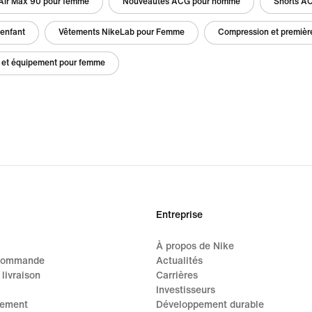
Air Max 90 pour femme
Nouveautés ACG pour homme
Shorts A
enfant
Vêtements NikeLab pour Femme
Compression et premiè
 et équipement pour femme
Entreprise
À propos de Nike
 commande
Actualités
 livraison
Carrières
Investisseurs
iement
Développement durable