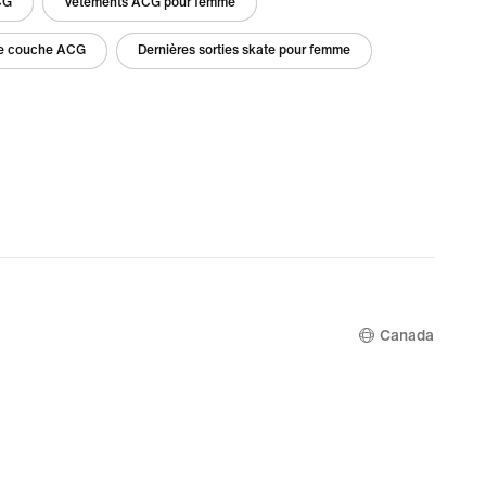
CG
Vêtements ACG pour femme
re couche ACG
Dernières sorties skate pour femme
Canada