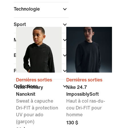
Technologie
Sport
Marque
Enfant
Promotions et offres
Dernières sorties
Dernières sorties
Collections
Nike Primary
Nike 24.7
Nanoknit
ImpossiblySoft
Sweat à capuche
Haut à col ras-du-
Dri-FIT à protection
cou Dri-FIT pour
UV pour ado
homme
(garçon)
130 $