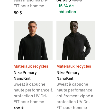
sans manches Dri-
84,99 $
100 $
FIT pour homme
15 % de
réduction
80 $
Matériaux recyclés
Matériaux recyclés
Nike Primary
Nike Primary
NanoKnit
NanoKnit
Sweat à capuche
Sweat à capuche
haute performance à
haute performance
protection UV Dri-
entièrement zippé à
FIT pour homme
protection UV Dri-
FIT pour homme
100 $