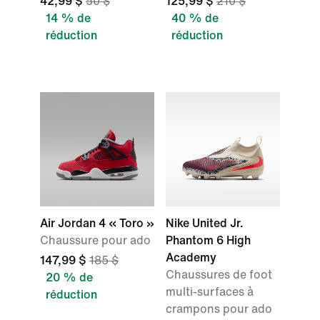
42,99 $
50 $
125,99 $
210 $
14 % de
40 % de
réduction
réduction
Air Jordan 4 « Toro »
Nike United Jr.
Chaussure pour ado
Phantom 6 High
Academy
147,99 $
185 $
Chaussures de foot
20 % de
multi-surfaces à
réduction
crampons pour ado