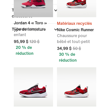
Type de coupe des
chaussures
Jordan 4 « Toro »
Matériaux recyclés
Chaussure pour
Type de fermeture
Nike Cosmic Runner
enfant
Chaussure pour
95,99 $
120 $
bébé et tout-petit
20 % de
34,99 $
50 $
réduction
30 % de
réduction