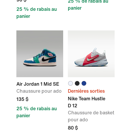
25 % de rabais au
panier
25 % de rabais au
panier
Air Jordan 1 Mid SE
Chaussure pour ado
Dernières sorties
Nike Team Hustle
135 $
D 12
25 % de rabais au
Chaussure de basket
panier
pour ado
80 $