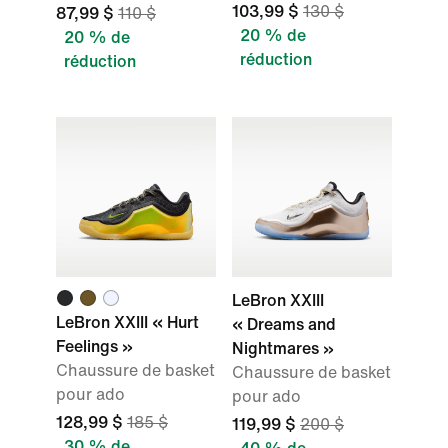
103,99 $
130 $
87,99 $
110 $
20 % de
20 % de
réduction
réduction
LeBron XXIII
LeBron XXIII « Hurt
« Dreams and
Feelings »
Nightmares »
Chaussure de basket
Chaussure de basket
pour ado
pour ado
128,99 $
185 $
119,99 $
200 $
30 % de