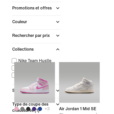
Promotions et offres
Couleur
Rechercher par prix
Collections
Nike Team Hustle
Foamposite
Jordan Edition
Sport
Type de coupe des
+
3
Air Jordan 1 Mid SE
chaussures
(1)