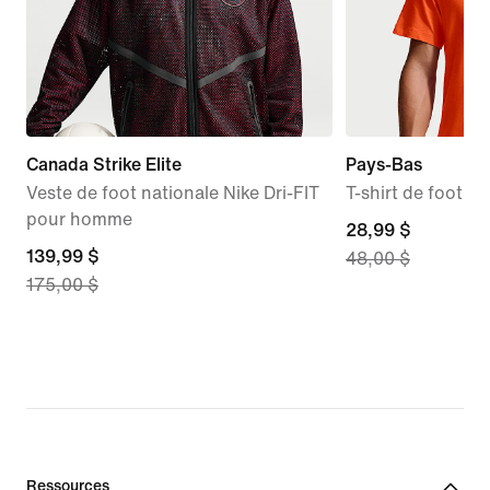
Canada Strike Elite
Pays-Bas
Veste de foot nationale Nike Dri-FIT
T-shirt de foot 
pour homme
current
28,99 $
current
139,99 $
48,00 $
price
175,00 $
price
28,99 $,
139,99 $,
original
original
price
price
48,00 $
175,00 $
Ressources