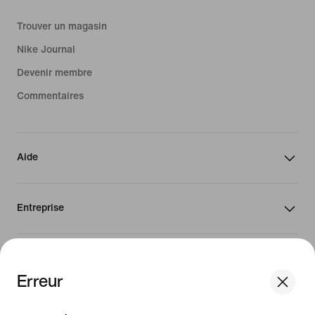
Trouver un magasin
Nike Journal
Devenir membre
Commentaires
Aide
Entreprise
Canada
Erreur
We think you are in United States.
©
2026
Nike, Inc. Tous droits réservés