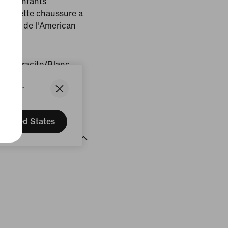
 aux enfants
nus. Cette chaussure a
dation de l'American
ion.
/Anthracite/Blanc
States.
uit
United States