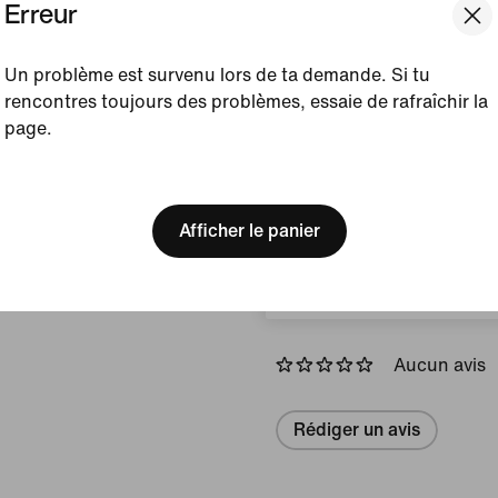
Erreur
matières souples donnent
l'impression d'être pieds 
même reçu le label de vali
Un problème est survenu lors de ta demande. Si tu
Podiatric Medical Associat
rencontres toujours des problèmes, essaie de rafraîchir la
page.
Couleur affichée :
Noir
Article :
HF6277-001
[ Code: D1B61E47 ]
We think you are in United 
Update your location?
Afficher le panier
Afficher les détails du prod
Canada
Avis (erreur)
Aucun avis
Rédiger un avis