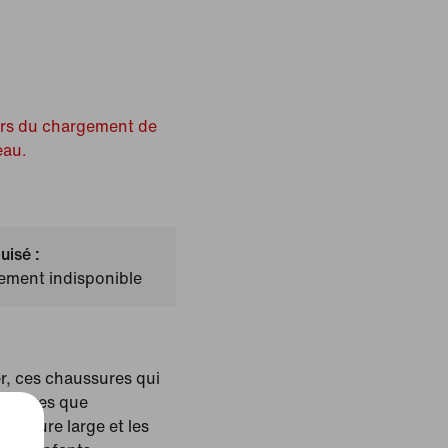
ors du chargement de
eau.
uisé :
lement indisponible
er, ces chaussures qui
 légères que
térieure large et les