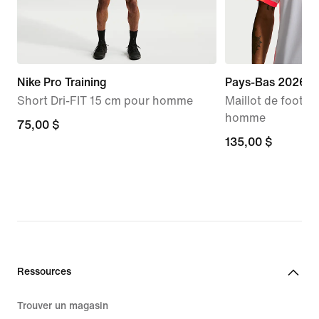
Nike Pro Training
Pays-Bas 2026 St
Short Dri-FIT 15 cm pour homme
Maillot de foot Ni
homme
75,00 $
75,00 $
135,00 $
135,00 $
Ressources
Trouver un magasin