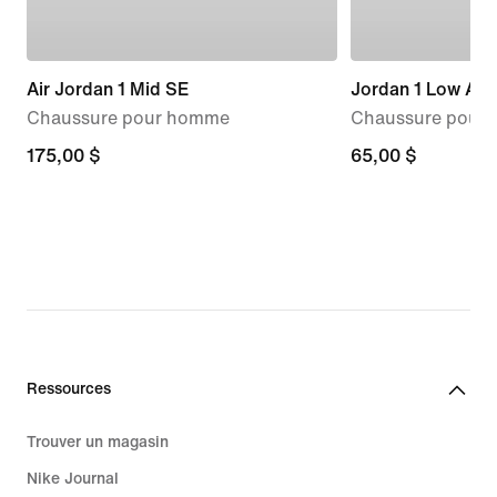
Air Jordan 1 Mid SE
Jordan 1 Low Alt
Chaussure pour homme
Chaussure pour b
175,00 $
175,00 $
65,00 $
65,00 $
Ressources
Trouver un magasin
Nike Journal