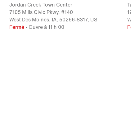
Jordan Creek Town Center
Tang
7105 Mills Civic Pkwy. #140
1991
West Des Moines, IA, 50266-8317, US
Will
Fermé
• Ouvre à 11 h 00
Fer