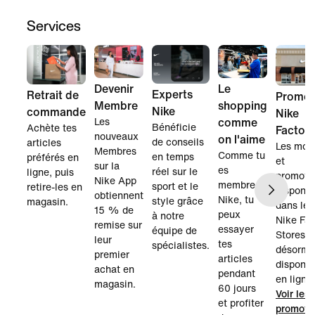
Services
Devenir
Le
Experts
Retrait de
Promot
Membre
shopping
Nike
commande
Nike
Les
comme
Bénéficie
Achète tes
Factor
nouveaux
on l'aime
de conseils
articles
Les mod
Membres
Comme tu
en temps
préférés en
et
sur la
es
réel sur le
ligne, puis
promoti
Nike App
membre
sport et le
retire-les en
disponib
obtiennent
Nike, tu
style grâce
magasin.
dans les
15 % de
peux
à notre
Nike Fac
remise sur
essayer
équipe de
Stores s
leur
tes
spécialistes.
désorma
premier
articles
disponib
achat en
pendant
en ligne.
magasin.
60 jours
Voir les
et profiter
promoti