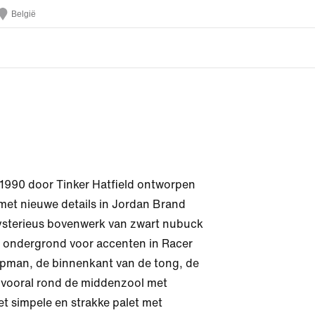
België
n 1990 door Tinker Hatfield ontworpen 
 met nieuwe details in Jordan Brand 
ysterieus bovenwerk van zwart nubuck 
s ondergrond voor accenten in Racer 
pman, de binnenkant van de tong, de 
n vooral rond de middenzool met 
et simpele en strakke palet met 