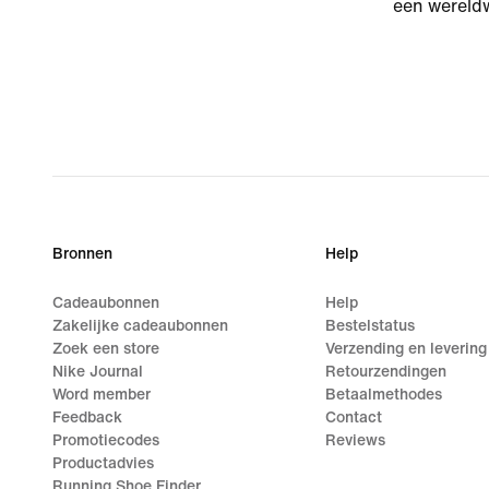
een wereld
Bronnen
Help
Cadeaubonnen
Help
Zakelijke cadeaubonnen
Bestelstatus
Zoek een store
Verzending en levering
Nike Journal
Retourzendingen
Word member
Betaalmethodes
Feedback
Contact
Promotiecodes
Reviews
Productadvies
Running Shoe Finder