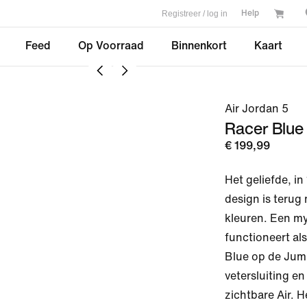
Registreer / log in
Help
Feed
Op Voorraad
Binnenkort
Kaart
Air Jordan 5
Racer Blue
€ 199,99
Het geliefde, i
design is terug
kleuren. Een m
functioneert al
Blue op de Jum
vetersluiting e
zichtbare Air. H