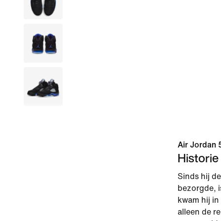
Air Jordan 
Historie
Sinds hij d
bezorgde, i
kwam hij in
alleen de r