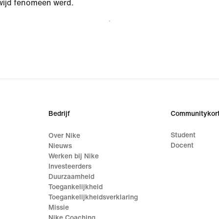
wijd fenomeen werd.
Bedrijf
Communitykort
Student
Over Nike
Docent
Nieuws
Werken bij Nike
Investeerders
Duurzaamheid
Toegankelijkheid
Toegankelijkheidsverklaring
Missie
Nike Coaching