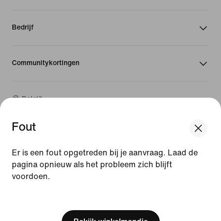
Bedrijf
Communitykortingen
België
Fout
©
2026
Nike, Inc. Alle rechten voorbehouden
Handleidingen
Er is een fout opgetreden bij je aanvraag. Laad de
Gebruiksvoorwaarden
pagina opnieuw als het probleem zich blijft
Verkoopvoorwaarden
voordoen.
Bedrijfsgegevens
Privacy- en cookiebeleid
[ Code: D1B61E47 ]
Privacy- en cookie-instellingen