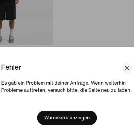
Fehler
Es gab ein Problem mit deiner Anfrage. Wenn weiterhin
Probleme auftreten, versuch bitte, die Seite neu zu laden.
[ Code: D1B61E47 ]
We think you are in United 
Update your location?
Warenkorb anzeigen
Belgien