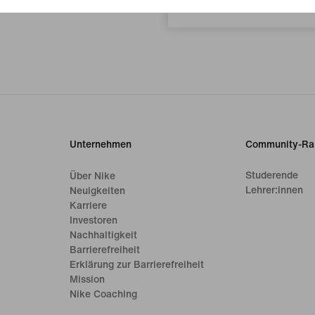
Unternehmen
Community-Ra
Studerende
Über Nike
Lehrer:innen
Neuigkeiten
Karriere
Investoren
Nachhaltigkeit
Barrierefreiheit
Erklärung zur Barrierefreiheit
Mission
Nike Coaching