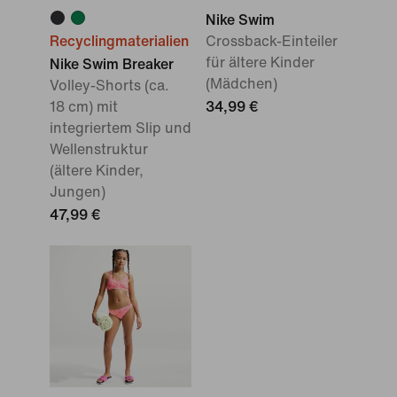
Nike Swim
Recyclingmaterialien
Crossback-Einteiler
für ältere Kinder
Nike Swim Breaker
(Mädchen)
Volley-Shorts (ca.
18 cm) mit
34,99 €
integriertem Slip und
Wellenstruktur
(ältere Kinder,
Jungen)
47,99 €