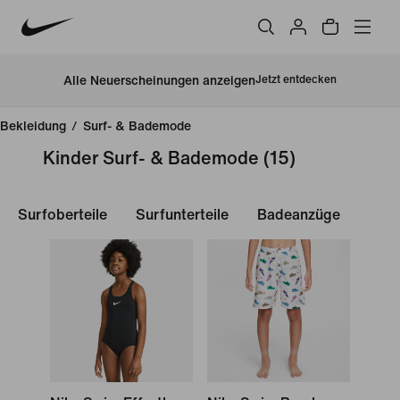
Alle Neuerscheinungen anzeigen
Jetzt entdecken
Bekleidung
/
Surf- & Bademode
Kinder Surf- & Bademode
(15)
Surfoberteile
Surfunterteile
Badeanzüge