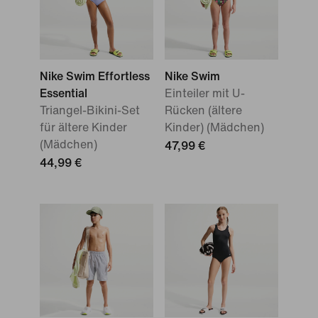
Nike Swim Effortless
Nike Swim
Essential
Einteiler mit U-
Triangel-Bikini-Set
Rücken (ältere
für ältere Kinder
Kinder) (Mädchen)
(Mädchen)
47,99 €
44,99 €