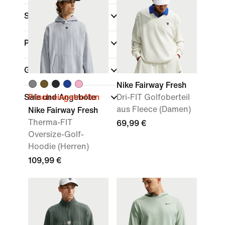
Sport
(1)
Passform
Gewicht des Materials
Nike Fairway Fresh
Sale und Angebote
Frisch eingetroffen
Dri-FIT Golfoberteil
aus Fleece (Damen)
Nike Fairway Fresh
Therma-FIT
69,99 €
Oversize-Golf-
Hoodie (Herren)
109,99 €