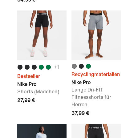
+
1
Recyclingmaterialien
Bestseller
Nike Pro
Nike Pro
Lange Dri-FIT
Shorts (Mädchen)
Fitnessshorts für
27,99 €
Herren
37,99 €