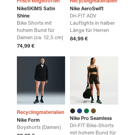
Frisch eingetroffen
Recyclingmaterialien
NikeSKIMS Satin
Nike AeroSwift
Shine
Dri-FIT ADV
Bike Shorts mit
Lauftights in halber
hohem Bund für
Länge für Herren
Damen (ca. 12,5 cm)
84,99 €
74,99 €
Recyclingmaterialien
Nike Pro Seamless
Nike Form
Dri-FIT Bike-Shorts
Boyshorts (Damen)
mit hohem Bund für