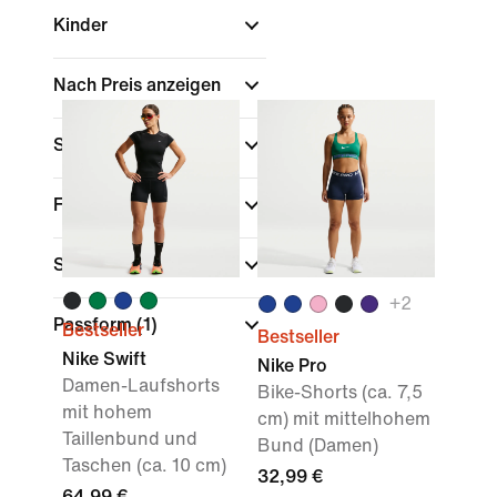
Kinder
Nach Preis anzeigen
Sale und Angebote
Farbe
Sport
+
2
Passform
(1)
Bestseller
Bestseller
Nike Swift
Nike Pro
Damen-Laufshorts
Bike-Shorts (ca. 7,5
mit hohem
cm) mit mittelhohem
Taillenbund und
Bund (Damen)
Taschen (ca. 10 cm)
32,99 €
64,99 €