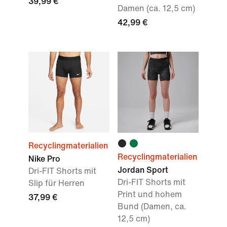
39,99 €
Damen (ca. 12,5 cm)
42,99 €
Recyclingmaterialien
Recyclingmaterialien
Nike Pro
Jordan Sport
Dri-FIT Shorts mit
Dri-FIT Shorts mit
Slip für Herren
Print und hohem
37,99 €
Bund (Damen, ca.
12,5 cm)