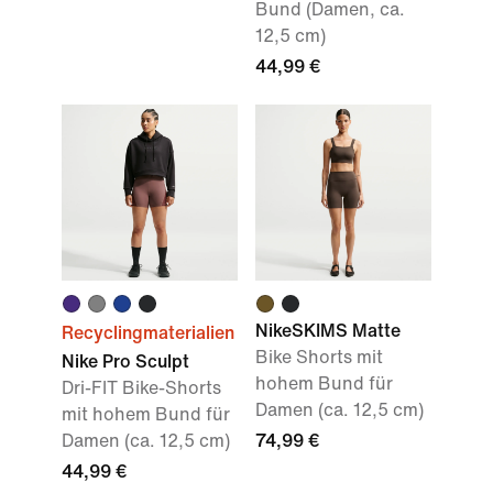
Bund (Damen, ca.
12,5 cm)
44,99 €
NikeSKIMS Matte
Recyclingmaterialien
Bike Shorts mit
Nike Pro Sculpt
hohem Bund für
Dri-FIT Bike-Shorts
Damen (ca. 12,5 cm)
mit hohem Bund für
Damen (ca. 12,5 cm)
74,99 €
44,99 €