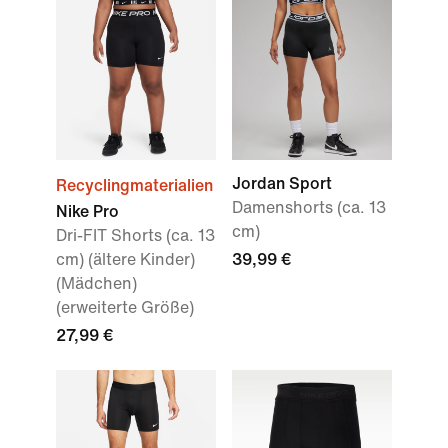
Jordan Sport
Recyclingmaterialien
Damenshorts (ca. 13
Nike Pro
cm)
Dri-FIT Shorts (ca. 13
cm) (ältere Kinder)
39,99 €
(Mädchen)
(erweiterte Größe)
27,99 €