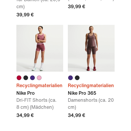
cm)
39,99 €
39,99 €
Recyclingmaterialien
Recyclingmaterialien
Nike Pro
Nike Pro 365
Dri-FIT Shorts (ca.
Damenshorts (ca. 20
8 cm) (Mädchen)
cm)
34,99 €
34,99 €