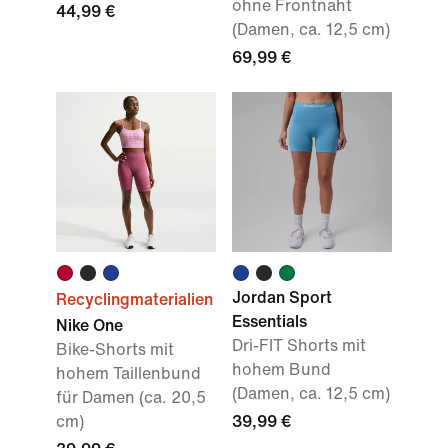
ohne Frontnaht
44,99 €
(Damen, ca. 12,5 cm)
69,99 €
Jordan Sport
Recyclingmaterialien
Essentials
Nike One
Dri-FIT Shorts mit
Bike-Shorts mit
hohem Bund
hohem Taillenbund
(Damen, ca. 12,5 cm)
für Damen (ca. 20,5
cm)
39,99 €