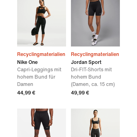
Recyclingmaterialien
Recyclingmaterialien
Nike One
Jordan Sport
Capri-Leggings mit
Dri-FIT-Shorts mit
hohem Bund für
hohem Bund
Damen
(Damen, ca. 15 cm)
44,99 €
49,99 €