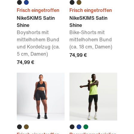
Frisch eingetroffen
Frisch eingetroffen
NikeSKIMS Satin
NikeSKIMS Satin
Shine
Shine
Boyshorts mit
Bike-Shorts mit
mittelhohem Bund
mittelhohem Bund
und Kordelzug (ca.
(ca. 18 cm, Damen)
5 cm, Damen)
74,99 €
74,99 €