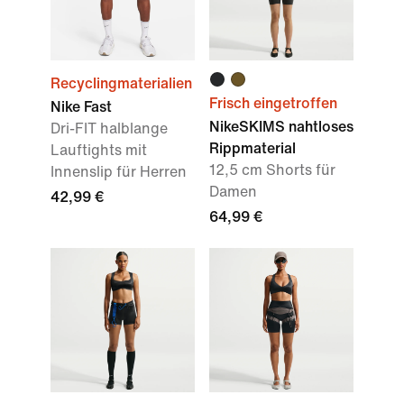
Recyclingmaterialien
Frisch eingetroffen
Nike Fast
NikeSKIMS nahtloses
Dri-FIT halblange
Rippmaterial
Lauftights mit
12,5 cm Shorts für
Innenslip für Herren
Damen
42,99 €
64,99 €