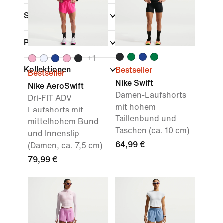
Sport
(1)
Passform
+
1
Kollektionen
Bestseller
Bestseller
Nike Swift
Nike AeroSwift
Damen-Laufshorts
Dri-FIT ADV
mit hohem
Laufshorts mit
Taillenbund und
mittelhohem Bund
Taschen (ca. 10 cm)
und Innenslip
64,99 €
(Damen, ca. 7,5 cm)
79,99 €