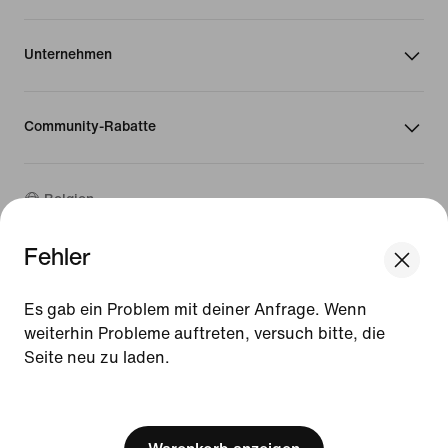
Unternehmen
Community-Rabatte
Belgien
Fehler
©
2026
Nike, Inc. Alle Rechte vorbehalten
We think you are in United States.
Guides
Update your location?
Es gab ein Problem mit deiner Anfrage. Wenn
Nutzungsbedingungen
weiterhin Probleme auftreten, versuch bitte, die
Verkaufsbedingungen
Seite neu zu laden.
Impressum
Belgien
United States
Datenschutzrichtlinie und Cookie-Erklärung
[ Code: D1B61E47 ]
Cookie-Einstellungen ändern.