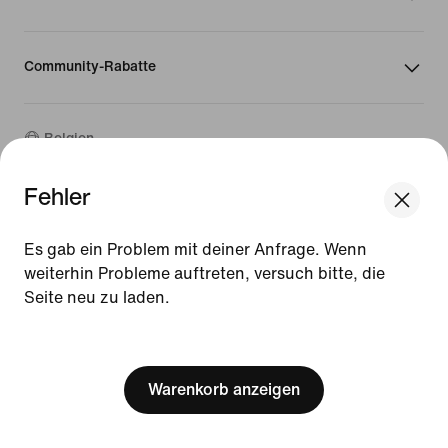
Community-Rabatte
Belgien
Fehler
©
2026
Nike, Inc. Alle Rechte vorbehalten
We think you are in United States.
Guides
Update your location?
Es gab ein Problem mit deiner Anfrage. Wenn
Nutzungsbedingungen
weiterhin Probleme auftreten, versuch bitte, die
Verkaufsbedingungen
Impressum
Seite neu zu laden.
Belgien
United States
Datenschutzrichtlinie und Cookie-Erklärung
[ Code: D1B61E47 ]
Cookie-Einstellungen ändern.
Warenkorb anzeigen