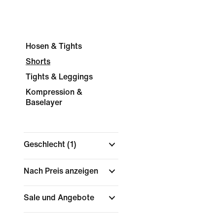
Hosen & Tights
Shorts
Tights & Leggings
Kompression &
Baselayer
Geschlecht
(1)
Nach Preis anzeigen
Sale und Angebote