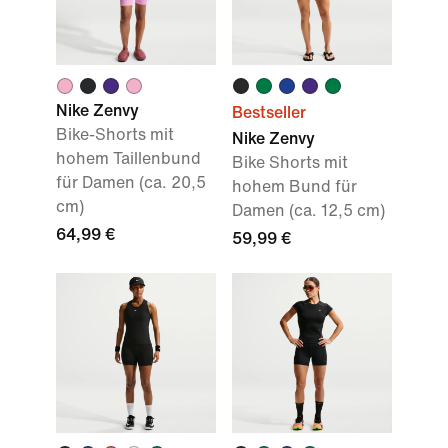
Nike Zenvy
Bestseller
Bike-Shorts mit
Nike Zenvy
hohem Taillenbund
Bike Shorts mit
für Damen (ca. 20,5
hohem Bund für
cm)
Damen (ca. 12,5 cm)
64,99 €
59,99 €