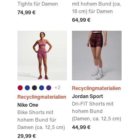
Tights für Damen
mit hohem Bund (ca.
18 cm) für Damen
74,99 €
64,99 €
+2
Recyclingmaterialien
Jordan Sport
Recyclingmaterialien
Dri-FIT Shorts mit
Nike One
hohem Bund
Bike Shorts mit
(Damen, ca. 12,5 cm)
hohem Bund für
Damen (ca. 12,5 cm)
44,99 €
29,99 €