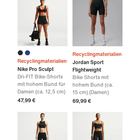
Recyclingmaterialien
Recyclingmaterialien
Jordan Sport
Nike Pro Sculpt
Flightweight
Dri-FIT Bike-Shorts
Bike Shorts mit
mit hohem Bund für
hohem Bund (ca.
Damen (ca. 12,5 cm)
15 cm) (Damen)
47,99 €
69,99 €