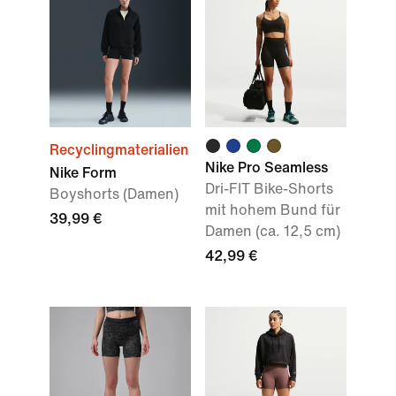
Recyclingmaterialien
Nike Pro Seamless
Nike Form
Dri-FIT Bike-Shorts
Boyshorts (Damen)
mit hohem Bund für
39,99 €
Damen (ca. 12,5 cm)
42,99 €