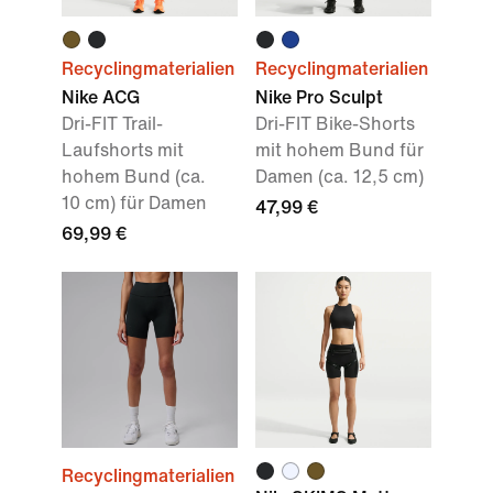
Recyclingmaterialien
Recyclingmaterialien
Nike ACG
Nike Pro Sculpt
Dri-FIT Trail-
Dri-FIT Bike-Shorts
Laufshorts mit
mit hohem Bund für
hohem Bund (ca.
Damen (ca. 12,5 cm)
10 cm) für Damen
47,99 €
69,99 €
Recyclingmaterialien