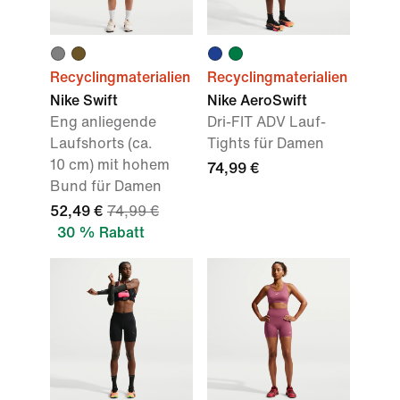
Recyclingmaterialien
Recyclingmaterialien
Nike Swift
Nike AeroSwift
Eng anliegende
Dri-FIT ADV Lauf-
Laufshorts (ca.
Tights für Damen
10 cm) mit hohem
74,99 €
Bund für Damen
52,49 €
74,99 €
30 % Rabatt