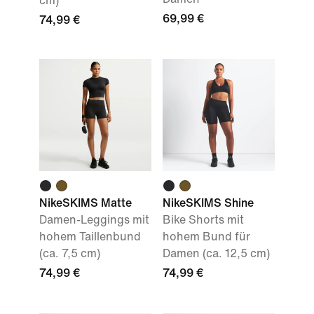
cm)
69,99 €
74,99 €
NikeSKIMS Matte
NikeSKIMS Shine
Damen-Leggings mit
Bike Shorts mit
hohem Taillenbund
hohem Bund für
(ca. 7,5 cm)
Damen (ca. 12,5 cm)
74,99 €
74,99 €