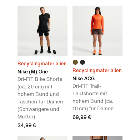
Recyclingmaterialien
Recyclingmaterialien
Nike (M) One
Nike ACG
Dri-FIT Bike Shorts
Dri-FIT Trail-
(ca. 20 cm) mit
Laufshorts mit
hohem Bund und
hohem Bund (ca.
Taschen für Damen
10 cm) für Damen
(Schwangere und
Mütter)
69,99 €
34,99 €