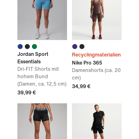
Jordan Sport
Recyclingmaterialien
Essentials
Nike Pro 365
Dri-FIT Shorts mit
Damenshorts (ca. 20
hohem Bund
cm)
(Damen, ca. 12,5 cm)
34,99 €
39,99 €