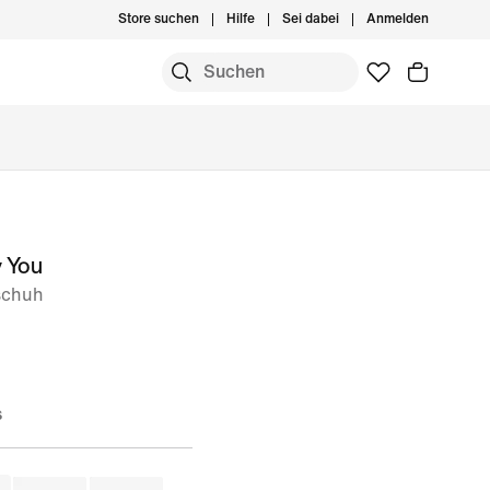
Store suchen
Hilfe
Sei dabei
Anmelden
y You
schuh
s