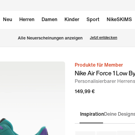
Neu
Herren
Damen
Kinder
Sport
NikeSKIMS
Alle Neuerscheinungen anzeigen
Jetzt entdecken
Produkte für Member
Bild 1
Nike Air Force 1 Low B
von
Personalisierbarer Herren
6
149,99 €
Inspiration
Deine Design