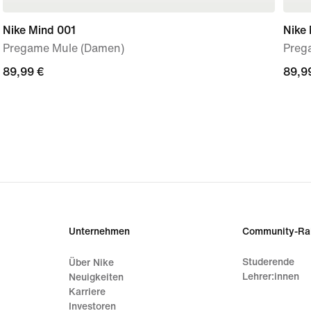
Nike Mind 001
Nike
Pregame Mule (Damen)
Preg
89,99 €
89,99 €
89,9
89,9
Unternehmen
Community-Ra
Studerende
Über Nike
Lehrer:innen
Neuigkeiten
Karriere
Investoren