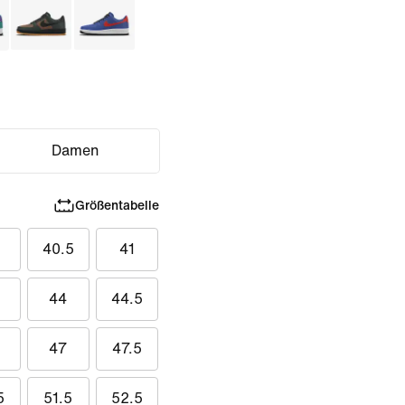
Damen
Größentabelle
40.5
41
44
44.5
47
47.5
5
51.5
52.5