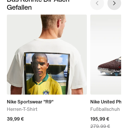
Gefallen
Nike Sportswear "R9"
Nike United Phan
Herren-T-Shirt
Fußballschuh fü
39,99 €
39,99 €
current
195,99 €
279,99 €
price