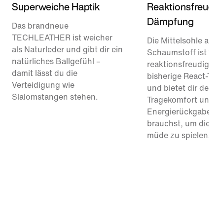
Superweiche Haptik
Reaktionsfreudi
Dämpfung
Das brandneue
TECHLEATHER ist weicher
Die Mittelsohle aus
als Naturleder und gibt dir ein
Schaumstoff ist 13
natürliches Ballgefühl –
reaktionsfreudiger a
damit lässt du die
bisherige React-Te
Verteidigung wie
und bietet dir den
Slalomstangen stehen.
Tragekomfort und d
Energierückgabe, d
brauchst, um die A
müde zu spielen.