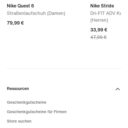
Nike Quest 6
Nike Stride
Straßenlaufschuh (Damen)
Dri-FIT ADV Kurz
(Herren)
79,99 €
79,99 €
current
33,99 €
47,99 €
price
33,99 €,
original
price
47,99 €
Ressourcen
Geschenkgutscheine
Geschenkgutscheine für Firmen
Store suchen