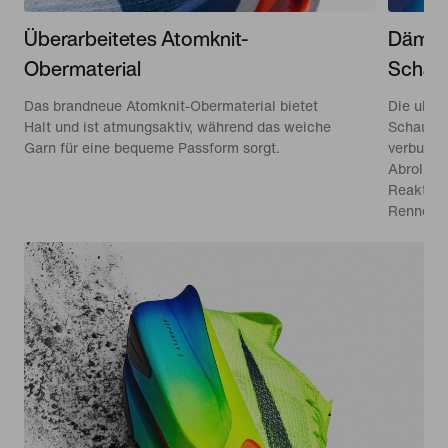
Überarbeitetes Atomknit-
Dämpf
Obermaterial
Schau
Das brandneue Atomknit-Obermaterial bietet
Die ultra
Halt und ist atmungsaktiv, während das weiche
Schaumst
Garn für eine bequeme Passform sorgt.
verbunde
Abrollen 
Reaktion
Rennens