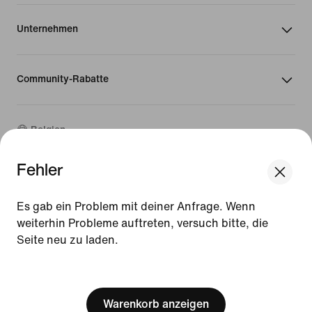
Unternehmen
Community-Rabatte
Belgien
Fehler
©
2026
Nike, Inc. Alle Rechte vorbehalten
We think you are in United States.
Guides
Update your location?
Es gab ein Problem mit deiner Anfrage. Wenn
Nutzungsbedingungen
weiterhin Probleme auftreten, versuch bitte, die
Verkaufsbedingungen
Seite neu zu laden.
Belgien
United States
Impressum
Datenschutzrichtlinie und Cookie-Erklärung
[ Code: D1B61E47 ]
Cookie-Einstellungen ändern.
Warenkorb anzeigen