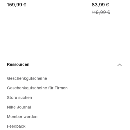
159,99 €
159,99 €
current
83,99 €
119,99 €
price
83,99 €,
original
price
119,99 €
Ressourcen
Geschenkgutscheine
Geschenkgutscheine für Firmen
Store suchen
Nike Journal
Member werden
Feedback