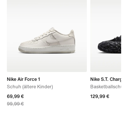
Nike Air Force 1
Nike S.T. Charge
Schuh (ältere Kinder)
Basketballschuh
current
69,99 €
129,99 €
129,99 €
99,99 €
price
69,99 €,
original