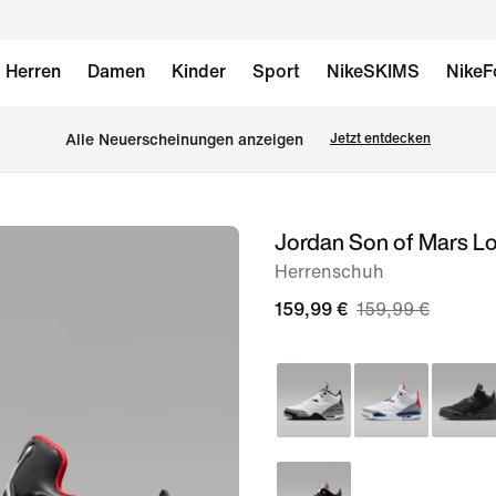
Herren
Damen
Kinder
Sport
NikeSKIMS
NikeF
Alle Neuerscheinungen anzeigen
Jetzt entdecken
Jordan Son of Mars L
Bild 1
von
Herrenschuh
10
159,99 €
159,99 €