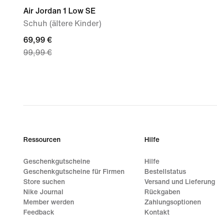
Air Jordan 1 Low SE
Schuh (ältere Kinder)
current
69,99 €
99,99 €
price
69,99 €,
original
price
99,99 €
Ressourcen
Hilfe
Geschenkgutscheine
Hilfe
Geschenkgutscheine für Firmen
Bestellstatus
Store suchen
Versand und Lieferung
Nike Journal
Rückgaben
Member werden
Zahlungsoptionen
Feedback
Kontakt