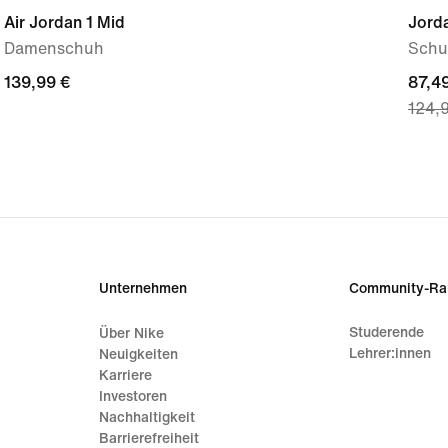
Air Jordan 1 Mid
Jord
Damenschuh
Schuh
139,99 €
139,99 €
curre
87,4
124,
price
87,49
origi
price
124,
Unternehmen
Community-Ra
Studerende
Über Nike
Lehrer:innen
Neuigkeiten
Karriere
Investoren
Nachhaltigkeit
Barrierefreiheit