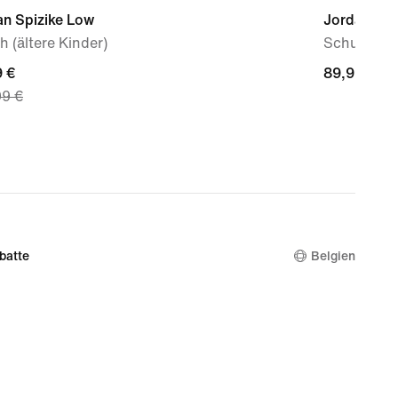
an Spizike Low
Jordan 4 R
 (ältere Kinder)
Schuh (jün
nt
9 €
89,99 €
89,99 €
99 €
 €,
nal
99 €
batte
Belgien