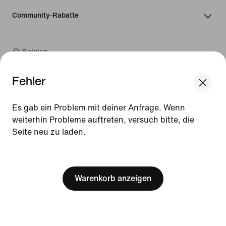
Community-Rabatte
Belgien
Fehler
©
2026
Nike, Inc. Alle Rechte vorbehalten
We think you are in United States.
Guides
Update your location?
Es gab ein Problem mit deiner Anfrage. Wenn
Nutzungsbedingungen
weiterhin Probleme auftreten, versuch bitte, die
Verkaufsbedingungen
Impressum
Seite neu zu laden.
Belgien
United States
Datenschutzrichtlinie und Cookie-Erklärung
[ Code: D1B61E47 ]
Cookie-Einstellungen ändern.
Warenkorb anzeigen