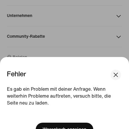
Unternehmen
Community-Rabatte
Belgien
Fehler
©
2026
Nike, Inc. Alle Rechte vorbehalten
We think you are in United States.
Guides
Update your location?
Es gab ein Problem mit deiner Anfrage. Wenn
Nutzungsbedingungen
weiterhin Probleme auftreten, versuch bitte, die
Verkaufsbedingungen
Impressum
Seite neu zu laden.
Belgien
United States
Datenschutzrichtlinie und Cookie-Erklärung
[ Code: D1B61E47 ]
Cookie-Einstellungen ändern.