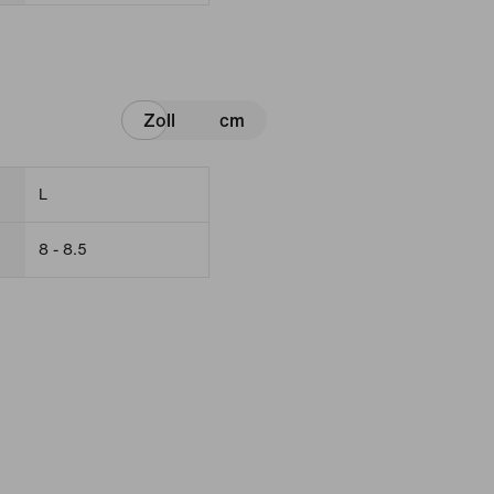
Zoll
cm
L
8 - 8.5