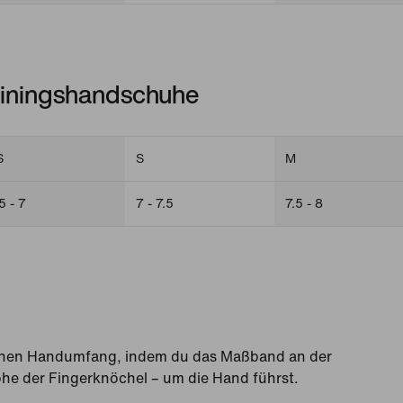
iningshandschuhe
S
S
M
5 - 7
7 - 7.5
7.5 - 8
en Handumfang, indem du das Maßband an der
Höhe der Fingerknöchel – um die Hand führst.