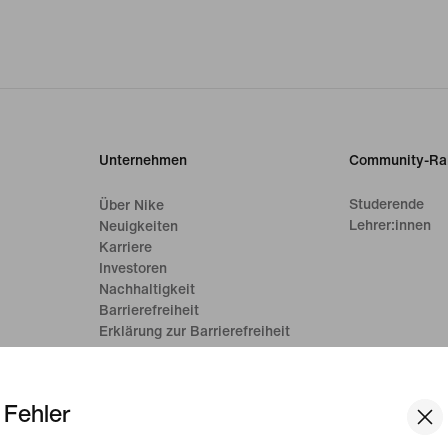
Unternehmen
Community-Ra
Studerende
Über Nike
Lehrer:innen
Neuigkeiten
Karriere
Investoren
Nachhaltigkeit
Barrierefreiheit
Erklärung zur Barrierefreiheit
Mission
Nike Coaching
Fehler