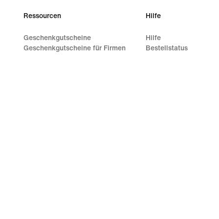
Ressourcen
Hilfe
Geschenkgutscheine
Hilfe
Geschenkgutscheine für Firmen
Bestellstatus
Store suchen
Versand und Lieferung
Nike Journal
Rückgaben
Member werden
Zahlungsoptionen
Feedback
Kontakt
Aktionscodes
Bewertungen
Produktberatung
Shoe Finder für Laufschuhe
©
2026
Nike, Inc. Alle Rechte vorbehalten
Guides
Nutzun