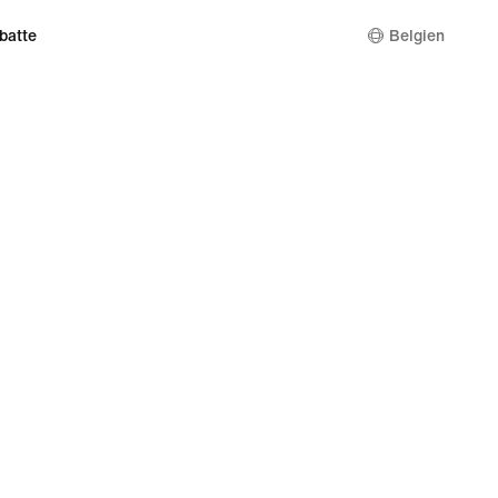
batte
Belgien
e und Cookie-Erklärung
Cookie-Einstellungen ändern.