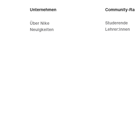
Unternehmen
Community-Ra
Studerende
Über Nike
Lehrer:innen
Neuigkeiten
Karriere
Investoren
Nachhaltigkeit
Barrierefreiheit
Erklärung zur Barrierefreiheit
Mission
Nike Coaching
gsbedingungen
Verkaufsbedingungen
Impressum
Datenschutzrichtlini