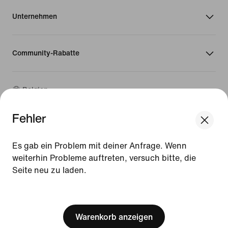
Unternehmen
Community-Rabatte
Belgien
Fehler
©
2026
Nike, Inc. Alle Rechte vorbehalten
Guides
Es gab ein Problem mit deiner Anfrage. Wenn
Nutzungsbedingungen
weiterhin Probleme auftreten, versuch bitte, die
Verkaufsbedingungen
Seite neu zu laden.
Impressum
Datenschutzrichtlinie und Cookie-Erklärung
[ Code: D1B61E47 ]
Cookie-Einstellungen ändern.
Warenkorb anzeigen