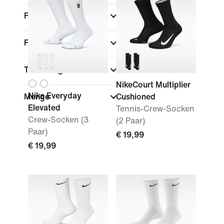
Farbe
Funktionen
Technologie
NikeCourt Multiplier
Nike Everyday
Menge
Cushioned
Elevated
Tennis-Crew-Socken
Crew-Socken (3
(2 Paar)
Paar)
€ 19,99
€ 19,99