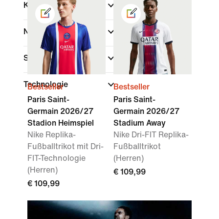
Kinder
Nach Preis anzeigen
Sale und Angebote
Technologie
Bestseller
Bestseller
Paris Saint-
Paris Saint-
Germain 2026/27
Germain 2026/27
Stadion Heimspiel
Stadium Away
Nike Replika-
Nike Dri-FIT Replika-
Fußballtrikot mit Dri-
Fußballtrikot
FIT-Technologie
(Herren)
(Herren)
€ 109,99
€ 109,99