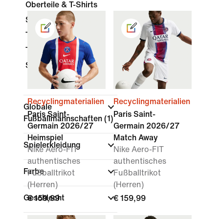
Oberteile & T-Shirts
Shorts
Trousers
Trainingsanzüge
Socken
Recyclingmaterialien
Recyclingmaterialien
Globale
Paris Saint-
Paris Saint-
Fußballmannschaften
(1)
Germain 2026/27
Germain 2026/27
Heimspiel
Match Away
Spielerkleidung
Nike Aero-FIT
Nike Aero-FIT
authentisches
authentisches
Farbe
Fußballtrikot
Fußballtrikot
(Herren)
(Herren)
Geschlecht
€ 159,99
€ 159,99