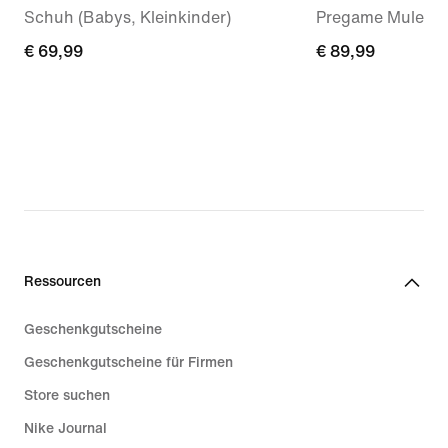
Schuh (Babys, Kleinkinder)
Pregame Mule (D
€ 69,99
€ 69,99
€ 89,99
€ 89,99
Ressourcen
Geschenkgutscheine
Geschenkgutscheine für Firmen
Store suchen
Nike Journal