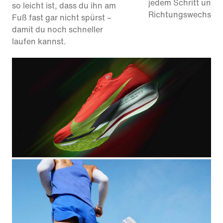
jedem Schritt und b
so leicht ist, dass du ihn am
Richtungswechsel.
Fuß fast gar nicht spürst –
damit du noch schneller
laufen kannst.