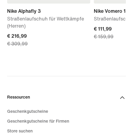
Nike Alphafly 3
Nike Vomero 18
Straßenlaufschuh für Wettkämpfe
Straßenlaufschuh
(Herren)
current
€ 111,99
current
€ 216,99
€ 159,99
price
€ 309,99
price
€ 111,99,
€ 216,99,
original
original
price
price
€ 159,99
€ 309,99
Ressourcen
Geschenkgutscheine
Geschenkgutscheine für Firmen
Store suchen