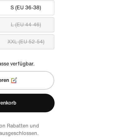
S (EU 36-38)
L (EU 44-46)
XXL (EU 52-54)
sse verfügbar.
eren
renkorb
von Rabatten und
 ausgeschlossen.