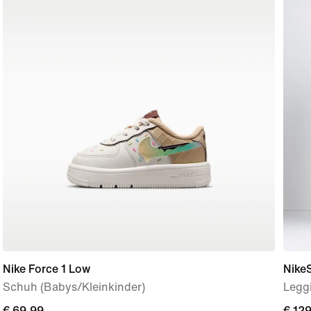
Nike Force 1 Low
Nike
Schuh (Babys/Kleinkinder)
Legg
€ 69,99
€ 69,99
€ 12
€ 12