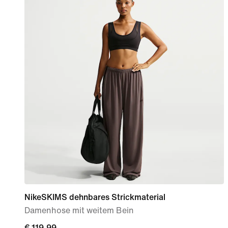
NikeSKIMS dehnbares Strickmaterial
Damenhose mit weitem Bein
€ 119,99
€ 119,99