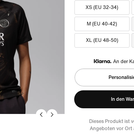
XS (EU 32-34)
M (EU 40-42)
XL (EU 48-50)
An der Ka
Klarna
Personalisi
In den Wa
Dieses Produkt ist 
Angeboten vor Ort