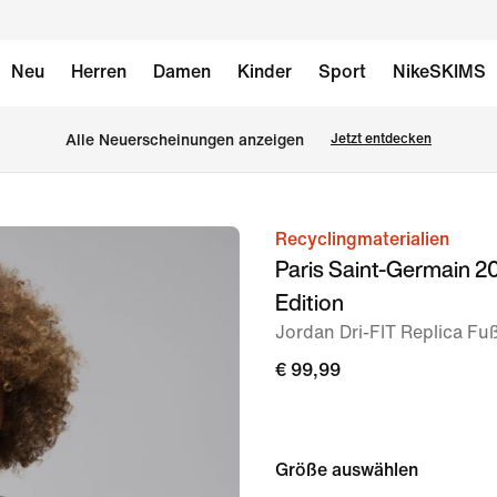
Neu
Herren
Damen
Kinder
Sport
NikeSKIMS
Alle Neuerscheinungen anzeigen
Jetzt entdecken
Recyclingmaterialien
Bild 1
Paris Saint-Germain 2
von
Edition
8
Jordan Dri-FIT Replica Fuß
€ 99,99
Größe auswählen