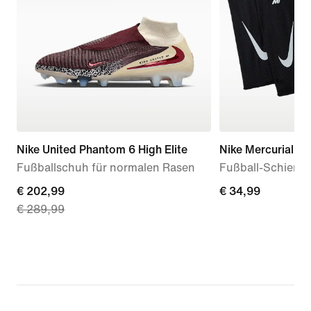
Nike United Phantom 6 High Elite
Nike Mercurial Lit
Fußballschuh für normalen Rasen
Fußball-Schienb
current
€ 202,99
€ 34,99
€ 34,99
€ 289,99
price
€ 202,99,
original
price
€ 289,99