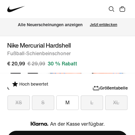
Alle Neuerscheinungen anzeigen
Jetzt entdecken
Nike Mercurial Hardshell
Fußball-Schienbeinschoner
€ 20,99
€ 29,99
30 % Rabatt
Hoch bewertet
Größe auswählen
Größentabelle
XS
S
M
L
XL
An der Kasse verfügbar.
Klarna