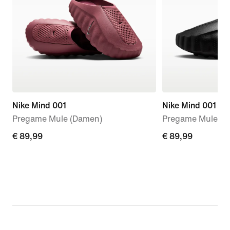
Nike Mind 001
Nike Mind 001
Pregame Mule (Damen)
Pregame Mules (
€ 89,99
€ 89,99
€ 89,99
€ 89,99