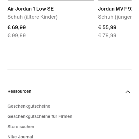
Air Jordan 1 Low SE
Jordan MVP 92
Schuh (ältere Kinder)
Schuh (jüngere K
current
€ 69,99
current
€ 55,99
€ 99,99
€ 79,99
price
price
€ 69,99,
€ 55,99,
original
original
price
price
€ 99,99
€ 79,99
Ressourcen
Geschenkgutscheine
Geschenkgutscheine für Firmen
Store suchen
Nike Journal