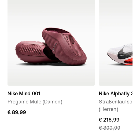
Nike Mind 001
Nike Alphafly 3
Pregame Mule (Damen)
Straßenlaufschu
(Herren)
€ 89,99
€ 89,99
current
€ 216,99
€ 309,99
price
€ 216,99,