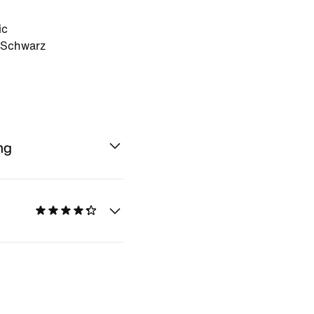
ic
t/Schwarz
ng