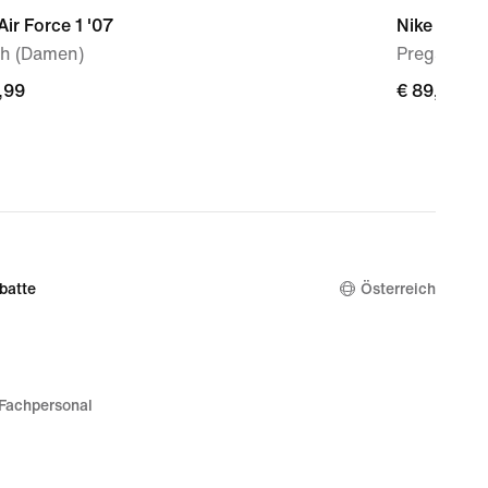
Air Force 1 '07
Nike Mind 
h (Damen)
Pregame M
,99
,99
€ 89,99
€ 89,99
batte
Österreich
Fachpersonal