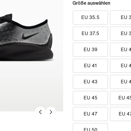
Größe auswählen
EU 35.5
EU 
EU 37.5
EU 
EU 39
EU 
EU 41
EU 
EU 43
EU 
EU 45
EU 4
EU 47
EU 4
EU 50