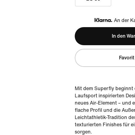
An der Ka
Klarna
In den Wa
Favorit
Mit dem Superfly beginnt
Laufsport inspirierten Des
neues Air-Element – und 
flache Profil und die Auße
Leichtathletik-Tradition d
texturierten Finishes für 
sorgen.