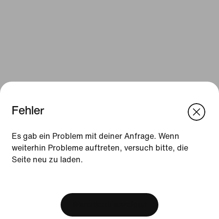
Fehler
We think you are in United States.
Update your location?
Es gab ein Problem mit deiner Anfrage. Wenn
Ressourcen
weiterhin Probleme auftreten, versuch bitte, die
Seite neu zu laden.
Österreich
United States
Geschenkgutscheine
[ Code: D1B61E47 ]
Geschenkgutscheine für Firmen
Store suchen
Warenkorb anzeigen
Nike Journal