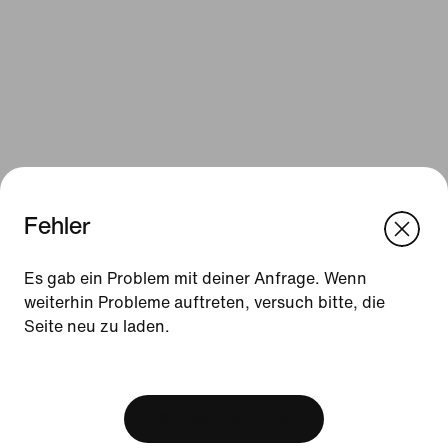
Fehler
We think you are in United States.
Update your location?
Es gab ein Problem mit deiner Anfrage. Wenn
Ressourcen
weiterhin Probleme auftreten, versuch bitte, die
Seite neu zu laden.
Österreich
United States
Geschenkgutscheine
[ Code: D1B61E47 ]
Geschenkgutscheine für Firmen
Store suchen
Warenkorb anzeigen
Nike Journal