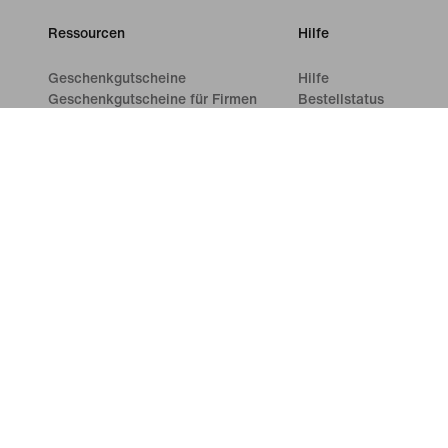
Ressourcen
Hilfe
Geschenkgutscheine
Hilfe
Geschenkgutscheine für Firmen
Bestellstatus
Store suchen
Versand und Lieferung
Nike Journal
Rückgaben
Member werden
Zahlungsoptionen
Feedback
Kontakt
Aktionscodes
Bewertungen
Produktberatung
Shoe Finder für Laufschuhe
©
2026
Nike, Inc. Alle Rechte vorbehalten
Guides
Nutzun