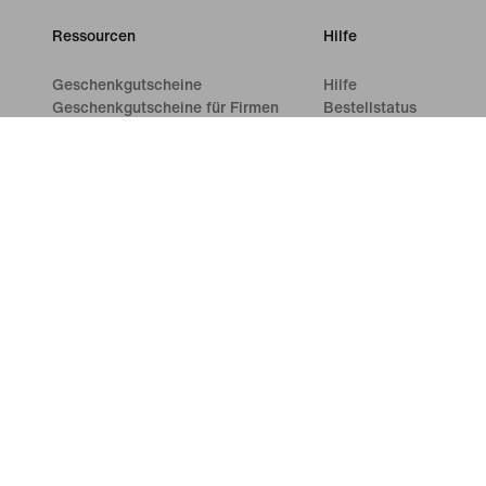
Ressourcen
Hilfe
Geschenkgutscheine
Hilfe
Geschenkgutscheine für Firmen
Bestellstatus
Store suchen
Versand und Lieferung
Nike Journal
Rückgaben
Member werden
Zahlungsoptionen
Feedback
Kontakt
Aktionscodes
Bewertungen
Produktberatung
Shoe Finder für Laufschuhe
©
2026
Nike, Inc. Alle Rechte vorbehalten
Guides
Nutzun