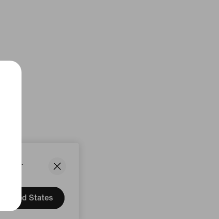
States.
United States