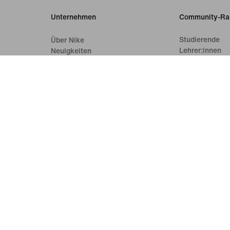
Unternehmen
Community-Ra
Studierende
Über Nike
Lehrer:innen
Neuigkeiten
Einsatzkräfte
Karriere
Medizinisches 
Investoren
Nachhaltigkeit
Barrierefreiheit
Erklärung zur Barrierefreiheit
Mission
Nike Coaching
gsbedingungen
Verkaufsbedingungen
Impressum
Datenschutzrichtlini