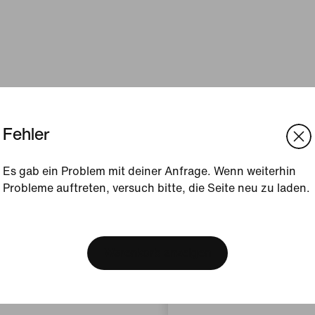
Fehler
Es gab ein Problem mit deiner Anfrage. Wenn weiterhin
Probleme auftreten, versuch bitte, die Seite neu zu laden.
[ Code: D1B61E47 ]
We think you are in United 
Update your location?
Warenkorb anzeigen
Österreich