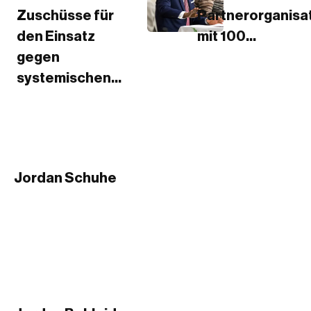
Zuschüsse für
Partnerorganisa
den Einsatz
mit 100...
gegen
systemischen...
Jordan Schuhe
Schwarze Jordans
Weiße Jordans
Jordans für Babys und Kleinkinder
Jordan Low-Tops