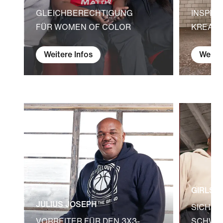
GLEICHBERECHTIGUNG
INSPIR
FÜR WOMEN OF COLOR
KREATI
Weitere Infos
Weiter
GIRLS L
JULIUS JOSEPH
SICHER
VORREITER FÜR DEN 3X3-
SCHWA