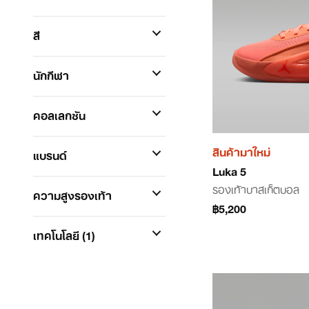
สี
นักกีฬา
คอลเลกชัน
สินค้ามาใหม่
แบรนด์
Luka 5
รองเท้าบาสเก็ตบอล
ความสูงรองเท้า
฿5,200
เทคโนโลยี
(1)