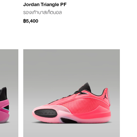
Jordan Triangle PF
รองเท้าบาสเก็ตบอล
฿5,400