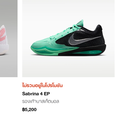
ไม่รวมอยู่ในโปรโมชัน
Sabrina 4 EP
รองเท้าบาสเก็ตบอล
฿5,200