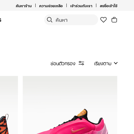
ค้นหาร้าน
ความช่วยเหลือ
เข้าร่วมกับเรา
ลงชื่อเข้าใช้
S
ซ่อนตัวกรอง
เรียงตาม