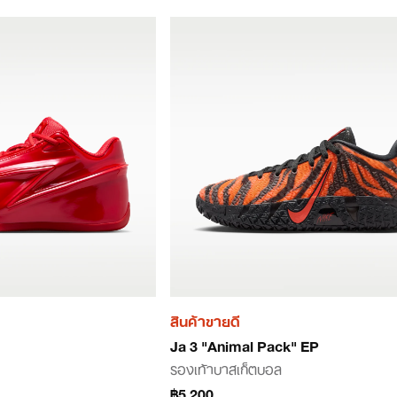
สินค้าขายดี
Ja 3 "Animal Pack" EP
รองเท้าบาสเก็ตบอล
฿5,200