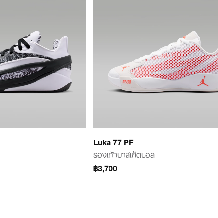
Luka 77 PF
รองเท้าบาสเก็ตบอล
฿3,700