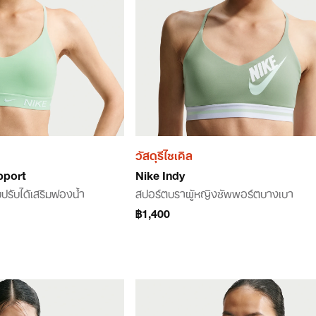
วัสดุรีไซเคิล
pport
Nike Indy
ปรับได้เสริมฟองน้ำ
สปอร์ตบราผู้หญิงซัพพอร์ตบางเบา
฿1,400