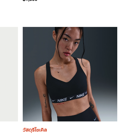
วัสดุรีไซเคิล