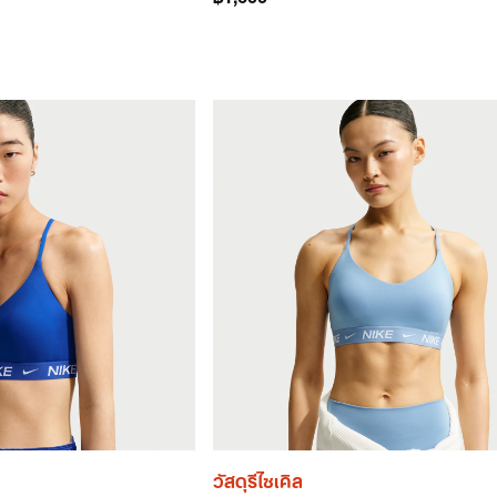
วัสดุรีไซเคิล